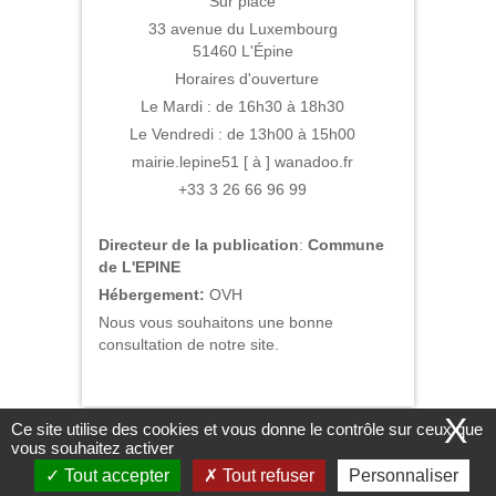
Sur place
33 avenue du Luxembourg
51460 L'Épine
Horaires d'ouverture
Le Mardi : de 16h30 à 18h30
Le Vendredi : de 13h00 à 15h00
mairie.lepine51 [ à ] wanadoo.fr
+33 3 26 66 96 99
Directeur de la publication
:
Commune
de L'EPINE
Hébergement:
OVH
Nous vous souhaitons une bonne
consultation de notre site.
X
Ce site utilise des cookies et vous donne le contrôle sur ceux que
Nous contacter
|
Mentions légales
|
L'EPINE ©2016
|
vous souhaitez activer
Conception Citopia
-
Solution de site internet pour mairie et collectivité -
Tout accepter
Tout refuser
Personnaliser
WeeCity