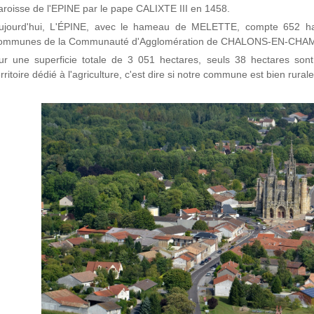
aroisse de l'EPINE par le pape CALIXTE III en 1458.
ujourd'hui, L'ÉPINE, avec le hameau de MELETTE, compte 652 hab
ommunes de la Communauté d'Agglomération de CHALONS-EN-CH
ur une superficie totale de 3 051 hectares, seuls 38 hectares son
erritoire dédié à l'agriculture, c'est dire si notre commune est bien rurale