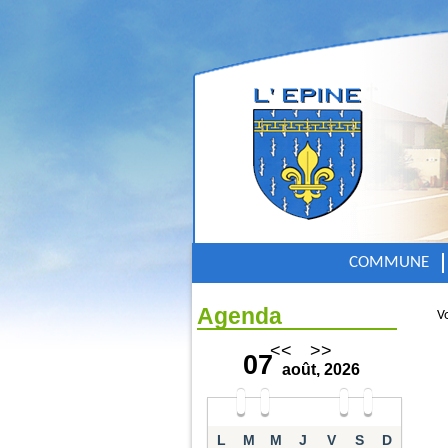
COMMUNE
Agenda
Vo
<<
>>
07
août, 2026
L
M
M
J
V
S
D