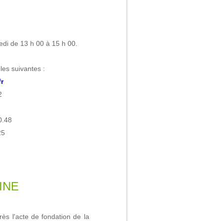
edi de 13 h 00 à 15 h 00.
 les suivantes :
r
2
0.48
25
PINE
rès l'acte de fondation de la