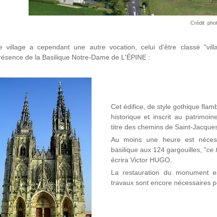
Crédit p
ho
e village a cependant une autre vocation, celui d'être classé "vill
résence de la Basilique Notre-Dame de L'ÉPINE :
Cet édifice, de style gothique fla
historique et inscrit au patrimo
titre des chemins de Saint-Jacque
Au moins une heure est nécess
basilique aux 124 gargouilles, "
ce 
écrira Victor HUGO.
La restauration du monument es
travaux sont encore nécessaires po