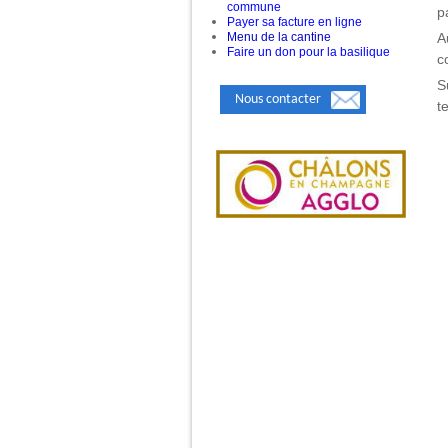
commune
p
Payer sa facture en ligne
Menu de la cantine
A
Faire un don pour la basilique
c
S
Nous contacter
t