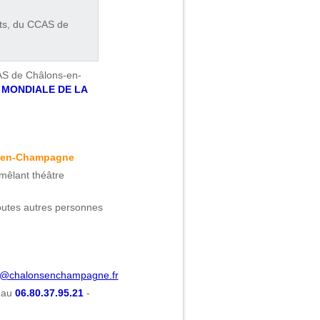
nts, du CCAS de
CAS de Châlons-en-
 MONDIALE DE LA
ns-en-Champagne
mêlant théâtre
toutes autres personnes
on@chalonsenchampagne.fr
 au
06.80.37.95.21
-