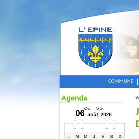
COMMUNE
Agenda
Vo
<<
>>
06
août, 2026
L
M
M
J
V
S
D