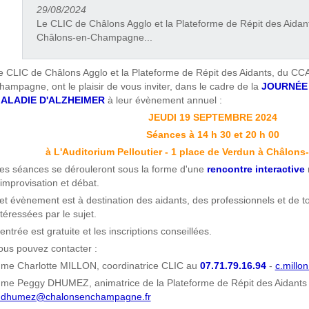
29/08/2024
Le CLIC de Châlons Agglo et la Plateforme de Répit des Aida
Châlons-en-Champagne...
e CLIC de Châlons Agglo et la Plateforme de Répit des Aidants, du C
hampagne, ont le plaisir de vous inviter, dans le cadre de la
JOURNÉE
ALADIE D'ALZHEIMER
à leur évènement annuel :
JEUDI 19 SEPTEMBRE 2024
Séances à 14 h 30 et 20 h 00
à L'Auditorium Pelloutier - 1 place de Verdun à Châlo
es séances se dérouleront sous la forme d'une
rencontre interactive
'improvisation et débat.
et évènement est à destination des aidants, des professionnels et de 
ntéressées par le sujet.
'entrée est gratuite et les inscriptions conseillées.
ous pouvez contacter :
me Charlotte MILLON, coordinatrice CLIC au
07.71.79.16.94
-
c.mill
me Peggy DHUMEZ, animatrice de la Plateforme de Répit des Aidants
.dhumez@chalonsenchampagne.fr