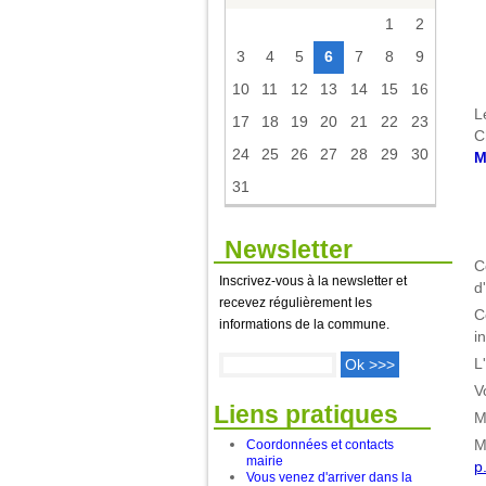
1
2
3
4
5
6
7
8
9
10
11
12
13
14
15
16
L
17
18
19
20
21
22
23
C
24
25
26
27
28
29
30
M
31
Newsletter
C
Inscrivez-vous à la newsletter et
d
recevez régulièrement les
C
informations de la commune.
i
L
V
Liens pratiques
M
Coordonnées et contacts
M
mairie
p
Vous venez d'arriver dans la